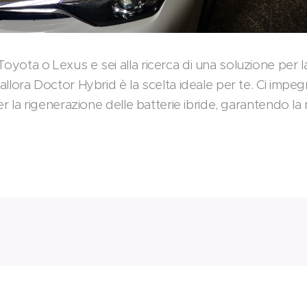
Toyota o Lexus e sei alla ricerca di una soluzione per l
 allora Doctor Hybrid è la scelta ideale per te. Ci impe
 per la rigenerazione delle batterie ibride, garantendo l