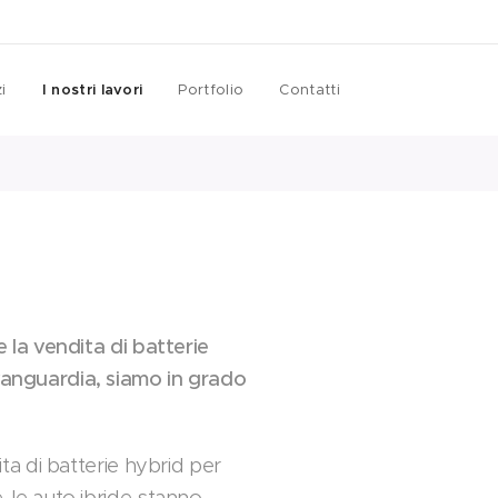
i
I nostri lavori
Portfolio
Contatti
e la vendita di batterie
avanguardia, siamo in grado
ita di batterie hybrid per
, le auto ibride stanno